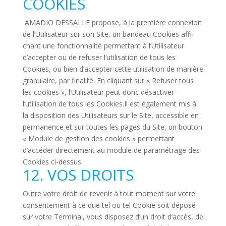
COOKIES
AMADIO DESSALLE pro­pose, à la pre­mière connexion
de l’Utilisateur sur son Site, un ban­deau Cookies affi­
chant une fonc­tion­na­lité per­met­tant à l’Utilisateur
d’accepter ou de refuser l’utilisation de tous les
Cookies, ou bien d’accepter cette uti­li­sa­tion de manière
gra­nu­laire, par fina­lité. En cli­quant sur « Refuser tous
les cookies », l’Utilisateur peut donc désac­tiver
l’utilisation de tous les Cookies.Il est éga­le­ment mis à
la dis­po­si­tion des Uti­li­sa­teurs sur le Site, acces­sible en
per­ma­nence et sur toutes les pages du Site, un bouton
« Module de ges­tion des cookies » per­met­tant
d’accéder direc­te­ment au module de para­mé­trage des
Cookies ci-dessus
12. VOS DROITS
Outre votre droit de revenir à tout moment sur votre
consen­te­ment à ce que tel ou tel Cookie soit déposé
sur votre Ter­minal, vous dis­posez d’un droit d’accès, de