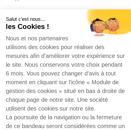
Salut c'est nous...
les Cookies !
Nous et nos partenaires
utilisons des cookies pour réaliser des
Amadio-Dessalle, votre artisan plombier
mesures afin d'améliorer votre expérience sur
sur Toulouse et son agglomération.
le site. Nous conservons votre choix pendant
Réalisation de vos dépannages,
6 mois. Vous pouvez changer d’avis à tout
entretiens, réparations & installations
moment en cliquant sur l’icône « Module de
chauffages et climatisations.
gestion des cookies » situé en bas à droite de
Plombier - Chauffagiste
chaque page de notre site. Une société
utilisent des cookies sur notre site.
Entretien - Dépannage - Réparation
106 chemin Virebent
La poursuite de la navigation ou la fermeture
-
31200
TOULOUSE
de ce bandeau seront considérées comme un