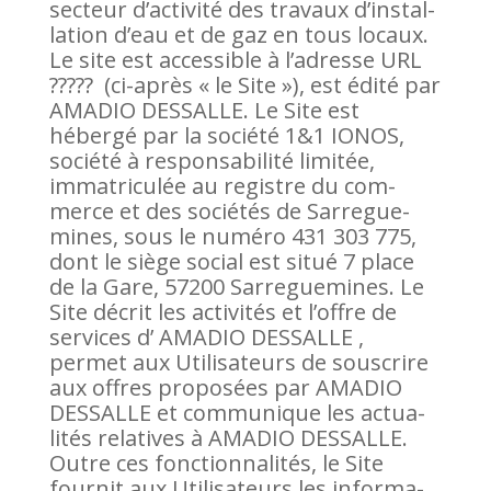
sec­teur d’ac­ti­vité des tra­vaux d’ins­tal­
la­tion d’eau et de gaz en tous locaux.
Le site est acces­sible à l’adresse URL
????? (ci-après « le Site »), est édité par
AMADIO DESSALLE. Le Site est
hébergé par la société 1&1 IONOS,
société à res­pon­sa­bi­lité limitée,
imma­tri­culée au registre du com­
merce et des sociétés de Sar­re­gue­
mines, sous le numéro 431 303 775,
dont le siège social est situé 7 place
de la Gare, 57200 Sar­re­gue­mines. Le
Site décrit les acti­vités et l’offre de
ser­vices d’ AMADIO DESSALLE ,
permet aux Uti­li­sa­teurs de sous­crire
aux offres pro­po­sées par AMADIO
DESSALLE et com­mu­nique les actua­
lités rela­tives à AMADIO DESSALLE.
Outre ces fonc­tion­na­lités, le Site
fournit aux Uti­li­sa­teurs les infor­ma­