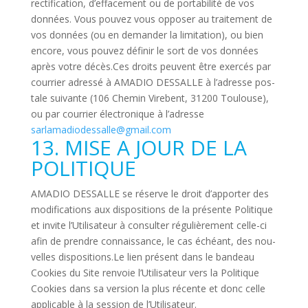
rec­ti­fi­ca­tion, d’effacement ou de por­ta­bi­lité de vos
don­nées. Vous pouvez vous opposer au trai­te­ment de
vos don­nées (ou en demander la limi­ta­tion), ou bien
encore, vous pouvez définir le sort de vos don­nées
après votre décès.Ces droits peuvent être exercés par
cour­rier adressé à AMADIO DESSALLE à l’adresse pos­
tale sui­vante (106 Chemin Virebent, 31200 Tou­louse),
ou par cour­rier élec­tro­nique à l’adresse
sarlamadiodessalle@gmail.com
13. MISE A JOUR DE LA
POLITIQUE
AMADIO DESSALLE se réserve le droit d’apporter des
modi­fi­ca­tions aux dis­po­si­tions de la pré­sente Poli­tique
et invite l’Utilisateur à consulter régu­liè­re­ment celle-ci
afin de prendre connais­sance, le cas échéant, des nou­
velles dispositions.Le lien pré­sent dans le ban­deau
Cookies du Site ren­voie l’Utilisateur vers la Poli­tique
Cookies dans sa ver­sion la plus récente et donc celle
appli­cable à la ses­sion de l’Utilisateur.