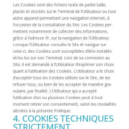
Les Cookies sont des fichiers texte de petite taille,
placés et sto­ckés sur le Ter­minal de l’Utilisateur ou tout
autre appa­reil per­met­tant une navi­ga­tion internet, à
l’occasion de la consul­ta­tion du Site. Les Cookies per­
mettent notam­ment de col­lecter des infor­ma­tions,
grâce à l’adresse IP, sur la navi­ga­tion de l’Utilisateur.
Lorsque l’Utilisateur consulte le Site et navigue sur
celui-ci, des Cookies sont sus­cep­tibles d’être ins­tallés
et/ou lus sur son Ter­minal. Lors de sa connexion au
Site, il est demandé à l’Utilisateur d’exprimer son choix
quant à l’utilisation des Cookies. L’Utilisateur a le choix
d’accepter tous les Cookies uti­lisés sur le Site, de les
refuser tous, ou bien de les accepter de manière gra­
nu­laire, par fina­lité. L’Utilisateur qui a accepté
l’utilisation d’un ou plu­sieurs Cookies peut à tout
moment retirer son consen­te­ment, selon les moda­lités
décrites à la pré­sente Politique.
4. COOKIES TECHNIQUES
STRICTEMENT