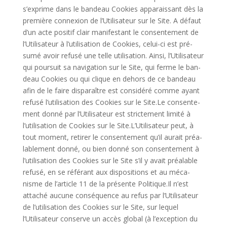
s’exprime dans le ban­deau Cookies appa­rais­sant dès la
pre­mière connexion de l’Utilisateur sur le Site. A défaut
d’un acte positif clair mani­fes­tant le consen­te­ment de
l’Utilisateur à l’utilisation de Cookies, celui-ci est pré­
sumé avoir refusé une telle uti­li­sa­tion. Ainsi, l’Utilisateur
qui pour­suit sa navi­ga­tion sur le Site, qui ferme le ban­
deau Cookies ou qui clique en dehors de ce ban­deau
afin de le faire dis­pa­raître est consi­déré comme ayant
refusé l’utilisation des Cookies sur le Site.Le consen­te­
ment donné par l’Utilisateur est stric­te­ment limité à
l’utilisation de Cookies sur le Site.L’Utilisateur peut, à
tout moment, retirer le consen­te­ment qu’il aurait préa­
la­ble­ment donné, ou bien donné son consen­te­ment à
l’utilisation des Cookies sur le Site s’il y avait préa­lable
refusé, en se réfé­rant aux dis­po­si­tions et au méca­
nisme de l’article 11 de la pré­sente Politique.Il n’est
attaché aucune consé­quence au refus par l’Utilisateur
de l’utilisation des Cookies sur le Site, sur lequel
l’Utilisateur conserve un accès global (à l’exception du