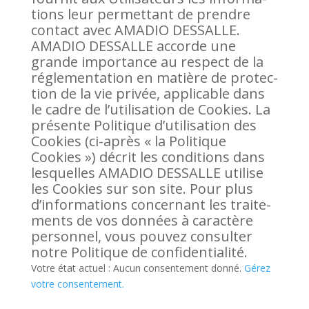
tions leur per­met­tant de prendre
contact avec AMADIO DESSALLE.
AMADIO DESSALLE accorde une
grande impor­tance au res­pect de la
régle­men­ta­tion en matière de pro­tec­
tion de la vie privée, appli­cable dans
le cadre de l’utilisation de Cookies. La
pré­sente Poli­tique d’utilisation des
Cookies (ci-après « la Poli­tique
Cookies ») décrit les condi­tions dans
les­quelles AMADIO DESSALLE uti­lise
les Cookies sur son site. Pour plus
d’informations concer­nant les trai­te­
ments de vos don­nées à carac­tère
per­sonnel, vous pouvez consulter
notre Poli­tique de confidentialité.
Votre état actuel : Aucun consen­te­ment donné.
Gérez
votre consentement.