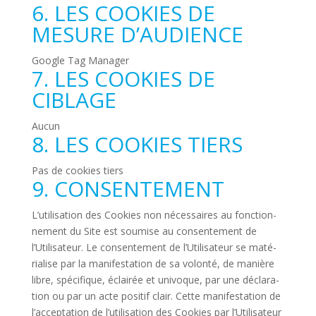
6. LES COOKIES DE
MESURE D’AUDIENCE
Google Tag Manager
7. LES COOKIES DE
CIBLAGE
Aucun
8. LES COOKIES TIERS
Pas de cookies tiers
9. CONSENTEMENT
L’utilisation des Cookies non néces­saires au fonc­tion­
ne­ment du Site est sou­mise au consen­te­ment de
l’Utilisateur. Le consen­te­ment de l’Utilisateur se maté­
ria­lise par la mani­fes­ta­tion de sa volonté, de manière
libre, spé­ci­fique, éclairée et uni­voque, par une décla­ra­
tion ou par un acte positif clair. Cette mani­fes­ta­tion de
l’acceptation de l’utilisation des Cookies par l’Utilisateur