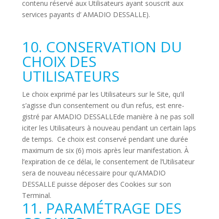
contenu réservé aux Uti­li­sa­teurs ayant sous­crit aux
ser­vices payants d’ AMADIO DESSALLE).
10. CONSERVATION DU
CHOIX DES
UTILISATEURS
Le choix exprimé par les Uti­li­sa­teurs sur le Site, qu’il
s’agisse d’un consen­te­ment ou d’un refus, est enre­
gistré par AMADIO DES­SAL­LEde manière à ne pas sol­l
i­citer les Uti­li­sa­teurs à nou­veau pen­dant un cer­tain laps
de temps. Ce choix est conservé pen­dant une durée
maximum de six (6) mois après leur mani­fes­ta­tion. À
l’expiration de ce délai, le consen­te­ment de l’Utilisateur
sera de nou­veau néces­saire pour qu’AMADIO
DESSALLE puisse déposer des Cookies sur son
Terminal.
11. PARAMÉTRAGE DES