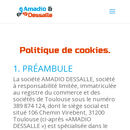
Politique de cookies.
1. PRÉAMBULE
La société AMADIO DESSALLE, société
à res­pon­sa­bi­lité limitée, imma­tri­culée
au registre du com­merce et des
sociétés de Tou­louse sous le numéro
389 874 124, dont le siège social est
situé 106 Chemin Virebent, 31200
Tou­louse (ci-après «AMADIO
DESSALLE ») est spé­cia­lisée dans le