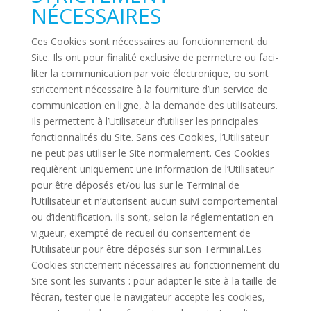
NÉCESSAIRES
Ces Cookies sont néces­saires au fonc­tion­ne­ment du
Site. Ils ont pour fina­lité exclu­sive de per­mettre ou faci­
liter la com­mu­ni­ca­tion par voie élec­tro­nique, ou sont
stric­te­ment néces­saire à la four­ni­ture d’un ser­vice de
com­mu­ni­ca­tion en ligne, à la demande des uti­li­sa­teurs.
Ils per­mettent à l’Utilisateur d’utiliser les prin­ci­pales
fonc­tion­na­lités du Site. Sans ces Cookies, l’Utilisateur
ne peut pas uti­liser le Site nor­ma­le­ment. Ces Cookies
requièrent uni­que­ment une infor­ma­tion de l’Utilisateur
pour être déposés et/ou lus sur le Ter­minal de
l’Utilisateur et n’autorisent aucun suivi com­por­te­mental
ou d’identification. Ils sont, selon la régle­men­ta­tion en
vigueur, exempté de recueil du consen­te­ment de
l’Utilisateur pour être déposés sur son Terminal.Les
Cookies stric­te­ment néces­saires au fonc­tion­ne­ment du
Site sont les sui­vants : pour adapter le site à la taille de
l’écran, tester que le navi­ga­teur accepte les cookies,