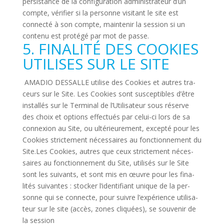
per­sis­tance de la confi­gu­ra­tion admi­nis­tra­teur d’un
compte, véri­fier si la per­sonne visi­tant le site est
connecté à son compte, main­tenir la ses­sion si un
contenu est pro­tégé par mot de passe.
5. FINALITÉ DES COOKIES
UTILISES SUR LE SITE
AMADIO DESSALLE uti­lise des Cookies et autres tra­
ceurs sur le Site. Les Cookies sont sus­cep­tibles d’être
ins­tallés sur le Ter­minal de l’Utilisateur sous réserve
des choix et options effec­tués par celui-ci lors de sa
connexion au Site, ou ulté­rieu­re­ment, excepté pour les
Cookies stric­te­ment néces­saires au fonc­tion­ne­ment du
Site.Les Cookies, autres que ceux stric­te­ment néces­
saires au fonc­tion­ne­ment du Site, uti­lisés sur le Site
sont les sui­vants, et sont mis en œuvre pour les fina­
lités sui­vantes : sto­cker l’identifiant unique de la per­
sonne qui se connecte, pour suivre l’expérience uti­li­sa­
teur sur le site (accès, zones cli­quées), se sou­venir de
la session