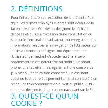
2. DÉFINITIONS
Pour l’interprétation et l’exécution de la pré­sente Poli­
tique, les termes employés ci-après sont définis de la
façon sui­vante :« Cookies » : dési­gnent les fichiers,
déposés et/ou lus à l’occasion d’une consul­ta­tion du
Site sur le Ter­minal de l’Utilisateur, qui enre­gistrent des
infor­ma­tions rela­tives à la navi­ga­tion de l’Utilisateur sur
le Site.« Ter­minal » : désigne tout équi­pe­ment de
l’Utilisateur per­met­tant d’accéder au Site à savoir
notam­ment un ordi­na­teur fixe ou mobile, un smart­
phone, une tablette, mais éga­le­ment une console de
jeux vidéo, une télé­vi­sion connectée, un assis­tant
vocal ou tout autre équi­pe­ment ter­minal connecté à un
réseau de télé­com­mu­ni­ca­tion ouvert au public. « Uti­li­
sa­teur » : désigne toute per­sonne navi­guant sur le Site.
3. QU’EST-CE QU’UN
COOKIE ?