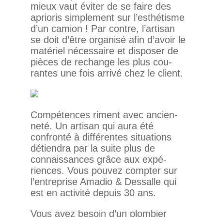
mieux vaut éviter de se faire des
aprioris sim­ple­ment sur l’esthétisme
d’un camion ! Par contre, l’artisan
se doit d’être orga­nisé afin d’avoir le
maté­riel néces­saire et dis­poser de
pièces de rechange les plus cou­
rantes une fois arrivé chez le client.
Com­pé­tences riment avec ancien­
neté. Un artisan qui aura été
confronté à dif­fé­rentes situa­tions
détiendra par la suite plus de
connais­sances grâce aux expé­
riences. Vous pouvez compter sur
l’entreprise Amadio & Des­salle qui
est en acti­vité depuis 30 ans.
Vous avez besoin d’un plom­bier