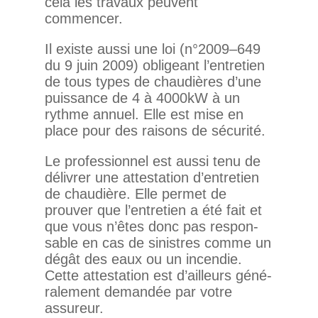
cela les tra­vaux peuvent
commencer.
Il existe aussi une loi (n°2009–649
du 9 juin 2009) obli­geant l’entretien
de tous types de chau­dières d’une
puis­sance de 4 à 4000kW à un
rythme annuel. Elle est mise en
place pour des rai­sons de sécurité.
Le pro­fes­sionnel est aussi tenu de
déli­vrer une attes­ta­tion d’entretien
de chau­dière. Elle permet de
prouver que l’entretien a été fait et
que vous n’êtes donc pas res­pon­
sable en cas de sinistres comme un
dégât des eaux ou un incendie.
Cette attes­ta­tion est d’ailleurs géné­
ra­le­ment demandée par votre
assureur.