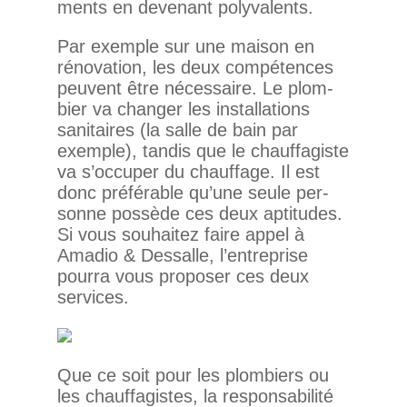
ments en deve­nant polyvalents.
Par exemple sur une maison en
réno­va­tion, les deux com­pé­tences
peuvent être néces­saire. Le plom­
bier va changer les ins­tal­la­tions
sani­taires (la salle de bain par
exemple), tandis que le chauf­fa­giste
va s’occuper du chauf­fage. Il est
donc pré­fé­rable qu’une seule per­
sonne pos­sède ces deux apti­tudes.
Si vous sou­haitez faire appel à
Amadio & Des­salle, l’entreprise
pourra vous pro­poser ces deux
services.
Que ce soit pour les plom­biers ou
les chauf­fa­gistes, la res­pon­sa­bi­lité