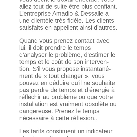
allez tout de suite être plus confiant.
L’entreprise Amadio & Des­salle a
une clien­tèle très fidèle. Les clients
satis­faits en appellent ainsi d’autres.
Quand vous prenez contact avec
lui, il doit prendre le temps
d’analyser le pro­blème, d’estimer le
temps et le coût de son inter­ven­
tion. S’il vous pro­pose ins­tan­ta­né­
ment de « tout changer », vous
pouvez en déduire qu’il ne sou­haite
pas perdre de temps et d’énergie à
réflé­chir au pro­blème ou que votre
ins­tal­la­tion est vrai­ment obso­lète ou
dan­ge­reuse. Prenez le temps
néces­saire à cette réflexion..
Les tarifs consti­tuent un indi­ca­teur