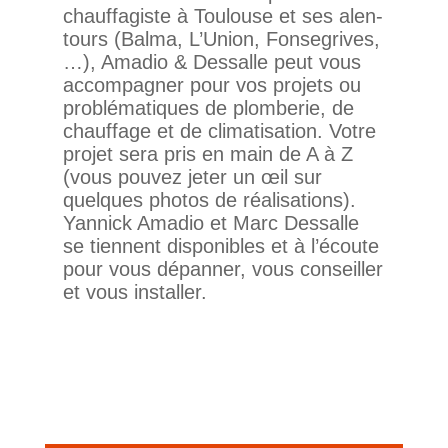
chauf­fa­giste à Tou­louse et ses alen­
tours (Balma, L’Union, Fon­se­grives,
…), Amadio & Des­salle peut vous
accom­pa­gner pour vos pro­jets ou
pro­blé­ma­tiques de plom­berie, de
chauf­fage et de cli­ma­ti­sa­tion. Votre
projet sera pris en main de A à Z
(vous pouvez jeter un œil sur
quelques photos de réa­li­sa­tions).
Yan­nick Amadio et Marc Des­salle
se tiennent dis­po­nibles et à l’écoute
pour vous dépanner, vous conseiller
et vous installer.