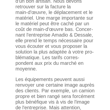
d’un bon artisan. Nous devons
retrouver sur la fac­ture la
main‑d’œuvre, le dépla­ce­ment et le
maté­riel. Une marge impor­tante sur
le maté­riel peut être caché par un
coût de main‑d’œuvre bas. Concer­
nant l’entreprise Amadio & Des­sale,
elle prend le temps néces­saire pour
vous écouter et vous pro­poser la
solu­tion la plus adaptée à votre pro­
blé­ma­tique. Les tarifs cor­res­
pondent aux prix du marché en
moyenne.
Les équi­pe­ments peuvent aussi
ren­voyer une cer­taine image auprès
des clients. Par exemple, un camion
propre et bien rangé sera for­cé­ment
plus béné­fique vis à vis de l’image
de l’entreprise. Mais atten­tion,