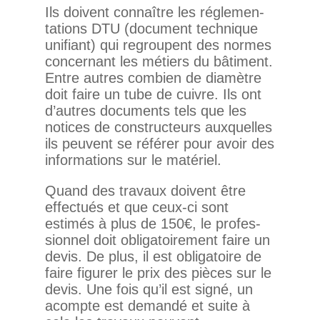
Ils doivent connaître les régle­men­
ta­tions DTU (docu­ment tech­nique
uni­fiant) qui regroupent des normes
concer­nant les métiers du bâti­ment.
Entre autres com­bien de dia­mètre
doit faire un tube de cuivre. Ils ont
d’autres docu­ments tels que les
notices de construc­teurs aux­quelles
ils peuvent se référer pour avoir des
infor­ma­tions sur le matériel.
Quand des tra­vaux doivent être
effec­tués et que ceux-ci sont
estimés à plus de 150€, le pro­fes­
sionnel doit obli­ga­toi­re­ment faire un
devis. De plus, il est obli­ga­toire de
faire figurer le prix des pièces sur le
devis. Une fois qu’il est signé, un
acompte est demandé et suite à