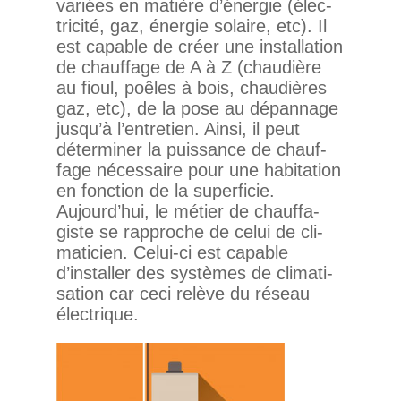
variées en matière d’énergie (élec­
tri­cité, gaz, énergie solaire, etc). Il
est capable de créer une ins­tal­la­tion
de chauf­fage de A à Z (chau­dière
au fioul, poêles à bois, chau­dières
gaz, etc), de la pose au dépan­nage
jusqu’à l’entretien. Ainsi, il peut
déter­miner la puis­sance de chauf­
fage néces­saire pour une habi­ta­tion
en fonc­tion de la super­ficie.
Aujourd’hui, le métier de chauf­fa­
giste se rap­proche de celui de cli­
ma­ti­cien. Celui-ci est capable
d’installer des sys­tèmes de cli­ma­ti­
sa­tion car ceci relève du réseau
électrique.