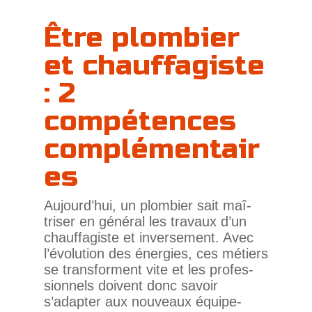
Être plombier
et chauffagiste
: 2
compétences
complémentair
es
Aujourd’hui, un plom­bier sait maî­
triser en général les tra­vaux d’un
chauf­fa­giste et inver­se­ment. Avec
l’évolution des éner­gies, ces métiers
se trans­forment vite et les pro­fes­
sion­nels doivent donc savoir
s’adapter aux nou­veaux équi­pe­