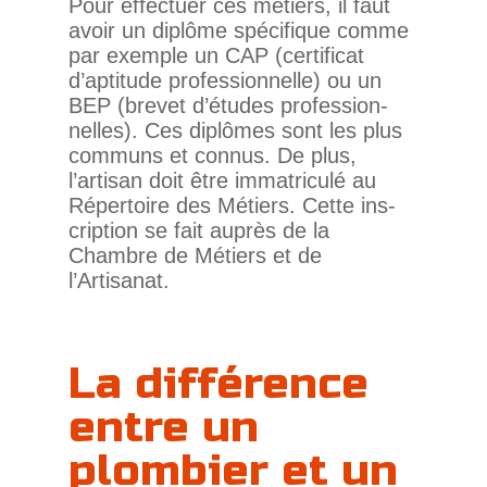
Pour effec­tuer ces métiers, il faut
avoir un diplôme spé­ci­fique comme
par exemple un CAP (cer­ti­ficat
d’aptitude pro­fes­sion­nelle) ou un
BEP (brevet d’études pro­fes­sion­
nelles). Ces diplômes sont les plus
com­muns et connus. De plus,
l’artisan doit être imma­tri­culé au
Réper­toire des Métiers. Cette ins­
crip­tion se fait auprès de la
Chambre de Métiers et de
l’Artisanat.
La différence
entre un
plombier et un