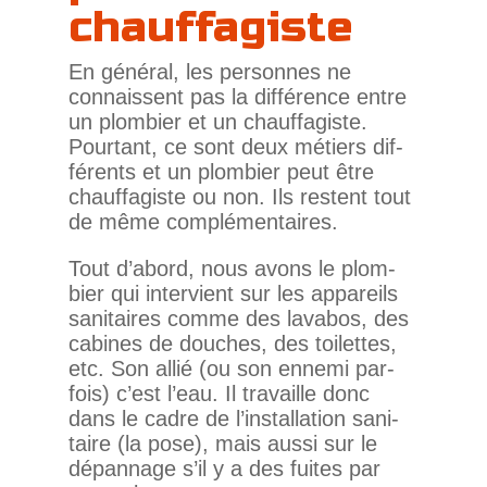
chauffagiste
En général, les per­sonnes ne
connaissent pas la dif­fé­rence entre
un plom­bier et un chauf­fa­giste.
Pour­tant, ce sont deux métiers dif­
fé­rents et un plom­bier peut être
chauf­fa­giste ou non. Ils res­tent tout
de même complémentaires.
Tout d’abord, nous avons le plom­
bier qui inter­vient sur les appa­reils
sani­taires comme des lavabos, des
cabines de douches, des toi­lettes,
etc. Son allié (ou son ennemi par­
fois) c’est l’eau. Il tra­vaille donc
dans le cadre de l’installation sani­
taire (la pose), mais aussi sur le
dépan­nage s’il y a des fuites par