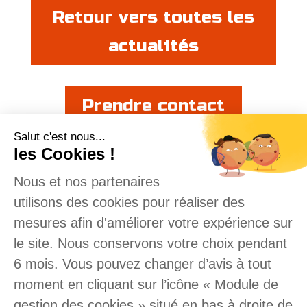
Retour vers toutes les
actualités
Prendre contact
Salut c'est nous...
les Cookies !
Nous et nos partenaires
utilisons des cookies pour réaliser des
mesures afin d'améliorer votre expérience sur
Amadio-Dessalle, votre artisan plombier
le site. Nous conservons votre choix pendant
sur Toulouse et son agglomération.
6 mois. Vous pouvez changer d’avis à tout
moment en cliquant sur l’icône « Module de
Réalisation de vos dépannages,
entretiens, réparations & installations
gestion des cookies » situé en bas à droite de