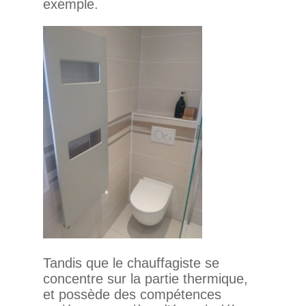
exemple.
Tandis que le chauf­fa­giste se
concentre sur la partie ther­mique,
et pos­sède des com­pé­tences